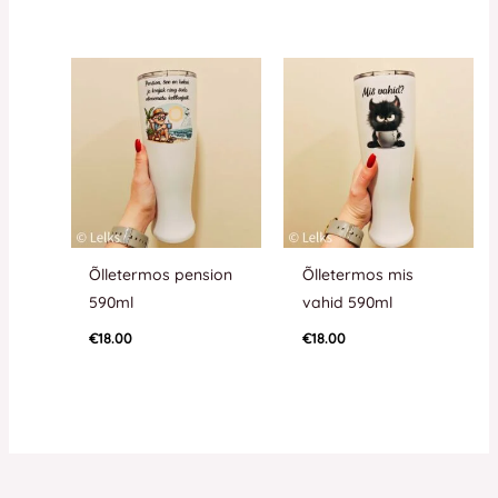
Õlletermos pension
Õlletermos mis
590ml
vahid 590ml
€
18.00
€
18.00