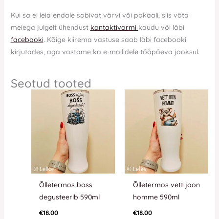
Kui sa ei leia endale sobivat värvi või pokaali, siis võta
meiega julgelt ühendust
kontaktivormi
kaudu või läbi
facebooki
. Kõige kiirema vastuse saab läbi facebooki
kirjutades, aga vastame ka e-mailidele tööpäeva jooksul.
Seotud tooted
Õlletermos boss
Õlletermos vett joon
degusteerib 590ml
homme 590ml
€
18.00
€
18.00