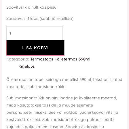
Soovituslik ainult käsipesu
Saadavus:
1 laos (saab järeltellida)
LISA KORVI
Kategooria:
Termostops - õlletermos 590ml
Kirjeldus
Õlletermos on topeltseinaga metallist 590ml, tekst on lisatud
kasutades sublimatsioontrükki.
Sublimatsioonitrükk on ainulaadne ja kvaliteetne meetod,
mida kasutatakse tasside ja muude esemete
personaliseerimiseks. See võimaldab luua erksavärvilisi ja
kestvaid trükiseid. Sublimatsioonotrükiga pokaalil püsib
kujundus palju kauem ilusana. Soovituslik käsipesu