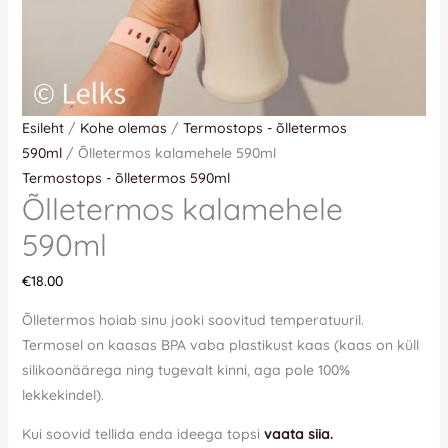
Esileht
/
Kohe olemas
/
Termostops - õlletermos
590ml
/ Õlletermos kalamehele 590ml
Termostops - õlletermos 590ml
Õlletermos kalamehele
590ml
€
18.00
Õlletermos hoiab sinu jooki soovitud temperatuuril.
Termosel on kaasas BPA vaba plastikust kaas (kaas on küll
silikoonäärega ning tugevalt kinni, aga pole 100%
lekkekindel).
Kui soovid tellida enda ideega topsi
vaata siia.