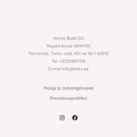
Home Build OÜ
Registrikood 16144155
Tartumaa, Tartu vald, Kõrve 18/1 60532
Tel. +37259071316
E-mail info@lelks.ee
Müügi ja ostutingimused
Privaatsuspoliitika