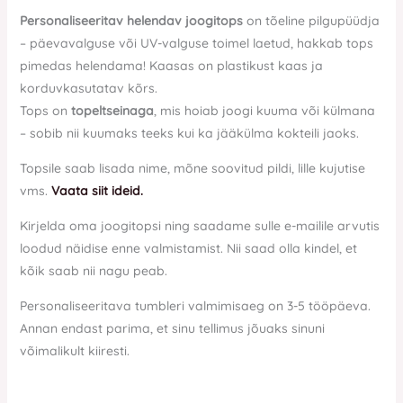
Personaliseeritav helendav joogitops
on tõeline pilgupüüdja
– päevavalguse või UV-valguse toimel laetud, hakkab tops
pimedas helendama! Kaasas on plastikust kaas ja
korduvkasutatav kõrs.
Tops on
topeltseinaga
, mis hoiab joogi kuuma või külmana
– sobib nii kuumaks teeks kui ka jääkülma kokteili jaoks.
Topsile saab lisada nime, mõne soovitud pildi, lille kujutise
vms.
Vaata siit ideid.
Kirjelda oma joogitopsi ning saadame sulle e-mailile arvutis
loodud näidise enne valmistamist. Nii saad olla kindel, et
kõik saab nii nagu peab.
Personaliseeritava tumbleri valmimisaeg on 3-5 tööpäeva.
Annan endast parima, et sinu tellimus jõuaks sinuni
võimalikult kiiresti.