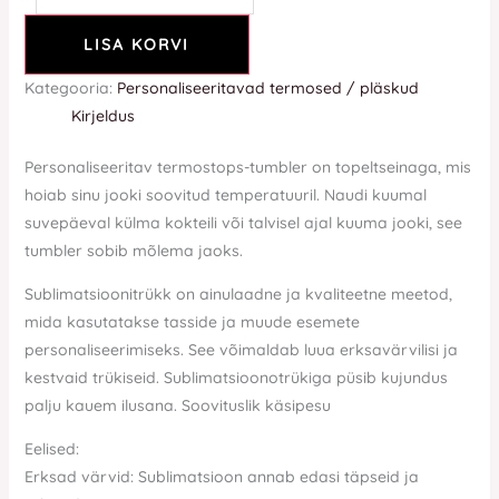
LISA KORVI
Kategooria:
Personaliseeritavad termosed / pläskud
Kirjeldus
Personaliseeritav termostops-tumbler on topeltseinaga, mis
hoiab sinu jooki soovitud temperatuuril. Naudi kuumal
suvepäeval külma kokteili või talvisel ajal kuuma jooki, see
tumbler sobib mõlema jaoks.
Sublimatsioonitrükk on ainulaadne ja kvaliteetne meetod,
mida kasutatakse tasside ja muude esemete
personaliseerimiseks. See võimaldab luua erksavärvilisi ja
kestvaid trükiseid. Sublimatsioonotrükiga püsib kujundus
palju kauem ilusana. Soovituslik käsipesu
Eelised:
Erksad värvid: Sublimatsioon annab edasi täpseid ja