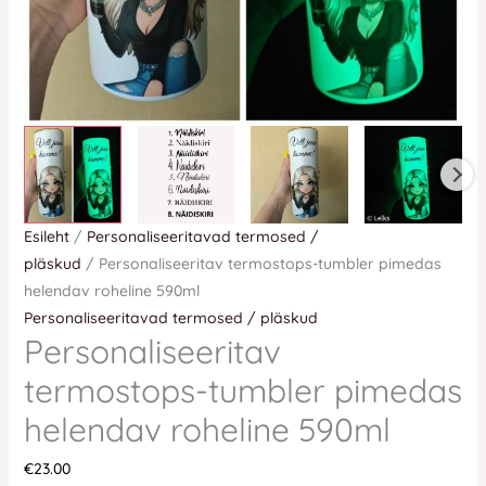
Esileht
/
Personaliseeritavad termosed /
pläskud
/ Personaliseeritav termostops-tumbler pimedas
helendav roheline 590ml
Personaliseeritavad termosed / pläskud
Personaliseeritav
termostops-tumbler pimedas
helendav roheline 590ml
€
23.00