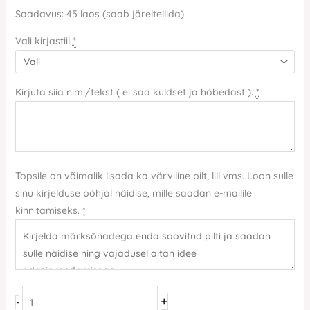
Saadavus:
45 laos (saab järeltellida)
Vali kirjastiil
*
Kirjuta siia nimi/tekst ( ei saa kuldset ja hõbedast ).
*
Topsile on võimalik lisada ka värviline pilt, lill vms. Loon sulle
sinu kirjelduse põhjal näidise, mille saadan e-mailile
kinnitamiseks.
*
+
-