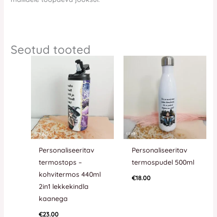
Seotud tooted
Personaliseeritav
Personaliseeritav
termostops –
termospudel 500ml
kohvitermos 440ml
€
18.00
2in1 lekkekindla
kaanega
€
23.00