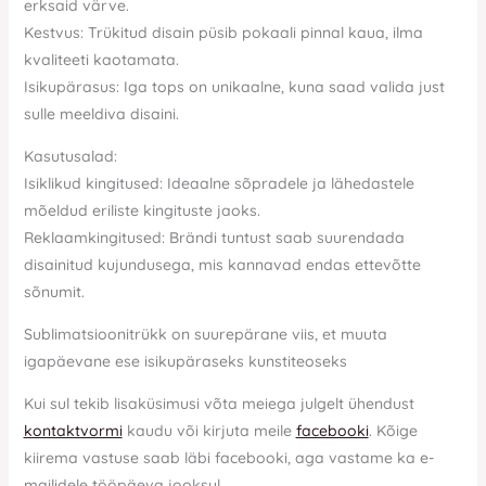
erksaid värve.
Kestvus: Trükitud disain püsib pokaali pinnal kaua, ilma
kvaliteeti kaotamata.
Isikupärasus: Iga tops on unikaalne, kuna saad valida just
sulle meeldiva disaini.
Kasutusalad:
Isiklikud kingitused: Ideaalne sõpradele ja lähedastele
mõeldud eriliste kingituste jaoks.
Reklaamkingitused: Brändi tuntust saab suurendada
disainitud kujundusega, mis kannavad endas ettevõtte
sõnumit.
Sublimatsioonitrükk on suurepärane viis, et muuta
igapäevane ese isikupäraseks kunstiteoseks
Kui sul tekib lisaküsimusi võta meiega julgelt ühendust
kontaktvormi
kaudu või kirjuta meile
facebooki
. Kõige
kiirema vastuse saab läbi facebooki, aga vastame ka e-
mailidele tööpäeva jooksul.