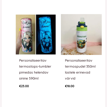
Personaliseeritav
Personaliseeritav
termostops-tumbler
termospudel 350ml
pimedas helendav
lastele erinevad
sinine 590ml
värvid
€
23.00
€
18.00