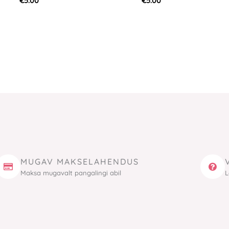
€
5.00
€
5.00
MUGAV MAKSELAHENDUS
Maksa mugavalt pangalingi abil
L