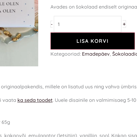
Avades on šokolaad endiselt origina
+
-
LISA KORVI
Kategooriad:
Emadepäev
,
Šokolaadi
iginaalpakendis, millele on lisatud uus ning vahva ümbris
di vaata
ka seda toodet
. Uuele disainile on valmimisaeg 5-1
r 65g
 kakaovõi, emulgaator (letsitiin), vanilliin, sool. Kakao s