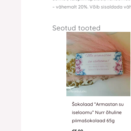
– vähemalt 20%. Võib sisaldada vähe
Seotud tooted
Šokolaad “Armastan su
iseloomu” Nurr õhuline
piimašokolaad 65g