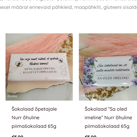
sel määral erinevaid pähkleid, maapähklit, gluteeni sisalda
Šokolaad õpetajale
Šokolaad “Sa oled
Nurr õhuline
imeline” Nurr õhuline
piimašokolaad 65g
piimašokolaad 65g