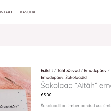
Šokolaad
"Aitäh"
ONTAKT
KASULIK
emadepäevaks
kogus
Esileht
/
Tähtpäevad
/
Emadepäev
/ 
Emadepäev
,
Šokolaadid
Šokolaad “Aitäh” e
€
5.00
Šokolaadil on ümber pandud uus ümbri