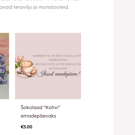
vaid teravilju ja munatooteid.
Šokolaad “Kohvi”
emadepäevaks
€
5.00