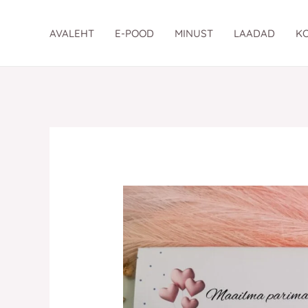
Skip
to
AVALEHT
E-POOD
MINUST
LAADAD
K
content