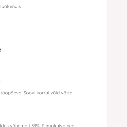
alpakendis
d
.
0 tööpäeva. Soovi korral võid võtta
isaldus vähemalt 33%. Piimakuivained