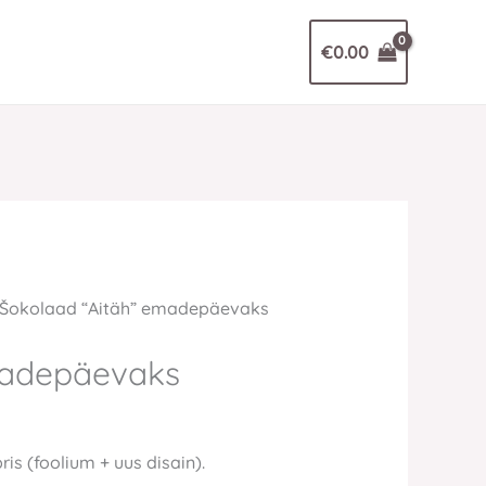
€
0.00
Šokolaad “Aitäh” emadepäevaks
madepäevaks
s (foolium + uus disain).