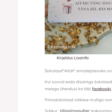
Kirjeldus
Lisainfo
Šokolaad”Aitäh” emadepäevaks on or
Kui soovid enda disainiga šokolaa
meiega ühendust ka läbi
facebooki
.
Piimašokolaad väikese mulliga nur
Suhkur,
täispiimapulber
, kakaomass,