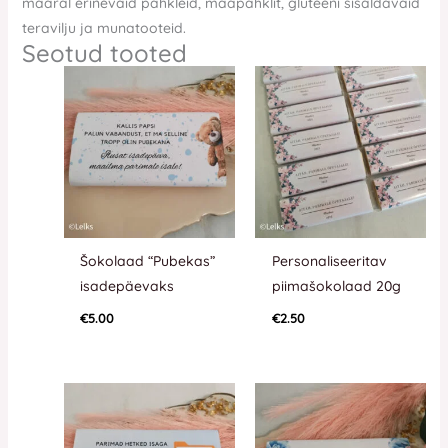
määral erinevaid pähkleid, maapähklit, gluteeni sisaldavaid
teravilju ja munatooteid.
Seotud tooted
Šokolaad “Pubekas”
Personaliseeritav
isadepäevaks
piimašokolaad 20g
€
5.00
€
2.50