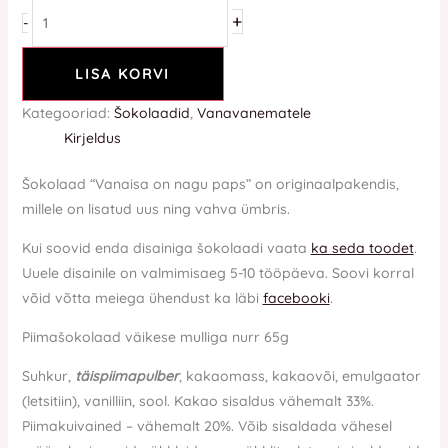
+
-
LISA KORVI
Kategooriad:
Šokolaadid
,
Vanavanematele
Kirjeldus
Šokolaad “Vanaisa on nagu paps” on originaalpakendis,
millele on lisatud uus ning vahva ümbris.
Kui soovid enda disainiga šokolaadi vaata
ka seda toodet
.
Uuele disainile on valmimisaeg 5-10 tööpäeva. Soovi korral
võid võtta meiega ühendust ka läbi
facebooki
.
Piimašokolaad väikese mulliga nurr 65g
Suhkur,
täispiimapulber
, kakaomass, kakaovõi, emulgaator
(letsitiin), vanilliin, sool. Kakao sisaldus vähemalt 33%.
Piimakuivained – vähemalt 20%. Võib sisaldada vähesel