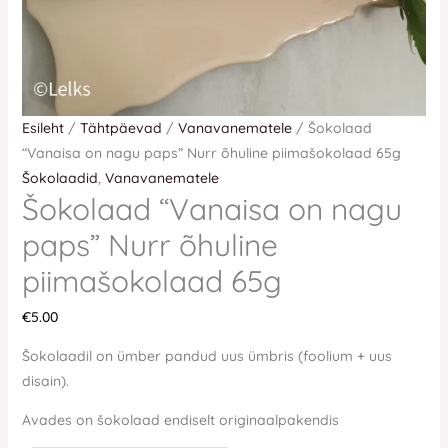
Esileht
/
Tähtpäevad
/
Vanavanematele
/ Šokolaad
“Vanaisa on nagu paps” Nurr õhuline piimašokolaad 65g
Šokolaadid
,
Vanavanematele
Šokolaad “Vanaisa on nagu
paps” Nurr õhuline
piimašokolaad 65g
€
5.00
Šokolaadil on ümber pandud uus ümbris (foolium + uus
disain).
Avades on šokolaad endiselt originaalpakendis