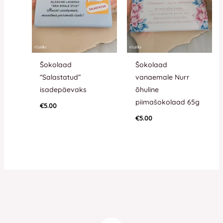
Šokolaad
Šokolaad
“Salastatud”
vanaemale Nurr
isadepäevaks
õhuline
piimašokolaad 65g
€
5.00
€
5.00