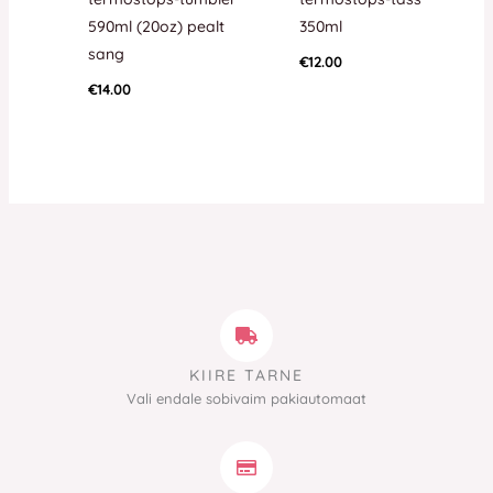
590ml (20oz) pealt
350ml
sang
€
12.00
€
14.00
KIIRE TARNE
Vali endale sobivaim pakiautomaat