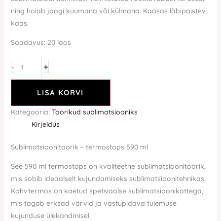
ning hoiab joogi kuumana või külmana. Kaasas läbipaistev
kaas.
Saadavus:
20 laos
+
-
LISA KORVI
Kategooria:
Toorikud sublimatsiooniks
Kirjeldus
Sublimatsioonitoorik – termostops 590 ml
See 590 ml termostops on kvaliteetne sublimatsioonitoorik,
mis sobib ideaalselt kujundamiseks sublimatsioonitehnikas.
Kohvtermos on kaetud spetsiaalse sublimatsioonikattega,
mis tagab erksad värvid ja vastupidava tulemuse
kujunduse ülekandmisel.