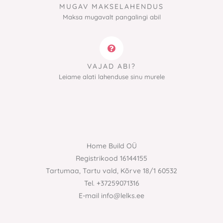
MUGAV MAKSELAHENDUS
Maksa mugavalt pangalingi abil
VAJAD ABI?
Leiame alati lahenduse sinu murele
Home Build OÜ
Registrikood 16144155
Tartumaa, Tartu vald, Kõrve 18/1 60532
Tel. +37259071316
E-mail info@lelks.ee