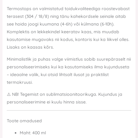
Termostops on valmistatud toidukvaliteediga roostevabast
terasest (304 / 18/8) ning tänu kahekordsele seinale aitab
see hoida joogi kuumana (4-6h) või külmana (6-10h).
Komplektis on lekkekindel keeratav kaas, mis muudab
kasutamise mugavaks nii kodus, kontoris kui ka liikvel olles.
Lisaks on kaasas kõrs.
Minimalistlik ja puhas valge viimistlus sobib suurepäraselt nii
personaliseerimiseks kui ka kasutamiseks ilma kujunduseta
– ideaalne valik, kui otsid lihtsalt ilusat ja praktilist
termokruusi.
⚠️ NB! Tegemist on sublimatsioonitoorikuga. Kujundus ja
personaliseerimine ei kuulu hinna sisse.
Toote omadused
Maht: 400 ml