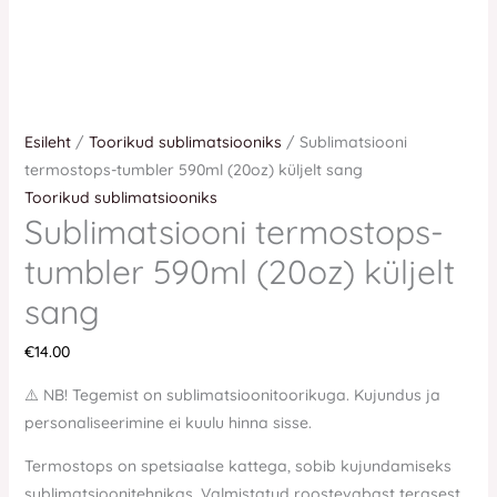
Esileht
/
Toorikud sublimatsiooniks
/ Sublimatsiooni
termostops-tumbler 590ml (20oz) küljelt sang
Toorikud sublimatsiooniks
Sublimatsiooni termostops-
tumbler 590ml (20oz) küljelt
sang
€
14.00
⚠️ NB! Tegemist on sublimatsioonitoorikuga. Kujundus ja
personaliseerimine ei kuulu hinna sisse.
Termostops on spetsiaalse kattega, sobib kujundamiseks
sublimatsioonitehnikas. Valmistatud roostevabast terasest