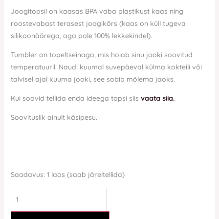
Joogitopsil on kaasas BPA vaba plastikust kaas ning
roostevabast terasest joogikõrs (kaas on küll tugeva
silikoonäärega, aga pole 100% lekkekindel).
Tumbler on topeltseinaga, mis hoiab sinu jooki soovitud
temperatuuril. Naudi kuumal suvepäeval külma kokteili või
talvisel ajal kuuma jooki, see sobib mõlema jaoks.
Kui soovid tellida enda ideega topsi siis
vaata siia.
Soovituslik ainult käsipesu.
Saadavus:
1 laos (saab järeltellida)