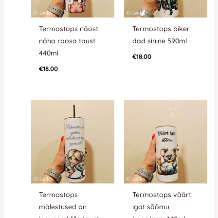
Termostops näost
Termostops biker
näha roosa taust
dad sinine 590ml
440ml
€
18.00
€
18.00
Termostops
Termostops väärt
mälestused on
igat sõõmu