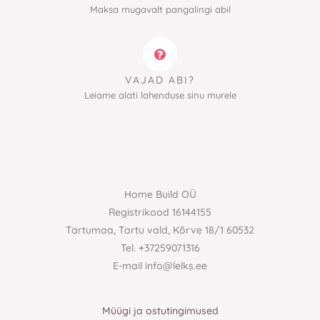
Maksa mugavalt pangalingi abil
VAJAD ABI?
Leiame alati lahenduse sinu murele
Home Build OÜ
Registrikood 16144155
Tartumaa, Tartu vald, Kõrve 18/1 60532
Tel. +37259071316
E-mail info@lelks.ee
Müügi ja ostutingimused