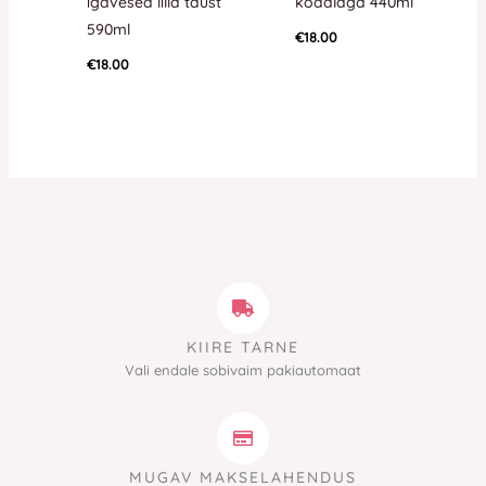
igavesed lilla taust
koaalaga 440ml
590ml
€
18.00
€
18.00
KIIRE TARNE
Vali endale sobivaim pakiautomaat
MUGAV MAKSELAHENDUS