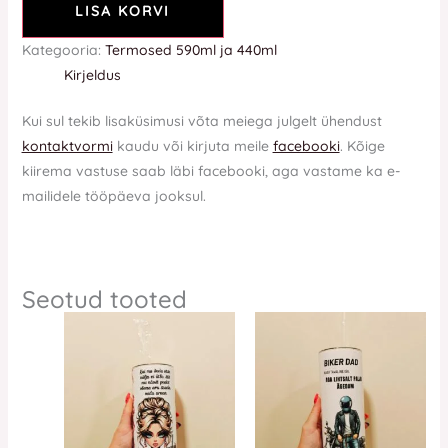
LISA KORVI
Kategooria:
Termosed 590ml ja 440ml
Kirjeldus
Kui sul tekib lisaküsimusi võta meiega julgelt ühendust
kontaktvormi
kaudu või kirjuta meile
facebooki
. Kõige
kiirema vastuse saab läbi facebooki, aga vastame ka e-
mailidele tööpäeva jooksul.
Seotud tooted