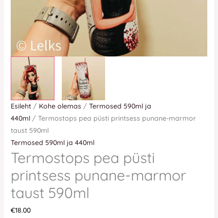
Esileht
/
Kohe olemas
/
Termosed 590ml ja
440ml
/ Termostops pea püsti printsess punane-marmor
taust 590ml
Termosed 590ml ja 440ml
Termostops pea püsti
printsess punane-marmor
taust 590ml
€
18.00