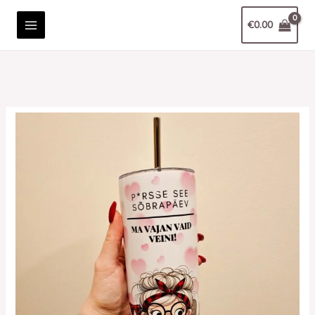
Skip
Termostops
€
0.00
to
sõbrapäevaks
content
vajan
vaid
veini
koeraga
590ml
kogus