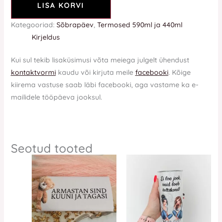
LISA KORVI
Kategooriad:
Sõbrapäev
,
Termosed 590ml ja 440ml
Kirjeldus
Kui sul tekib lisaküsimusi võta meiega julgelt ühendust
kontaktvormi
kaudu või kirjuta meile
facebooki
. Kõige
kiirema vastuse saab läbi facebooki, aga vastame ka e-
mailidele tööpäeva jooksul.
Seotud tooted