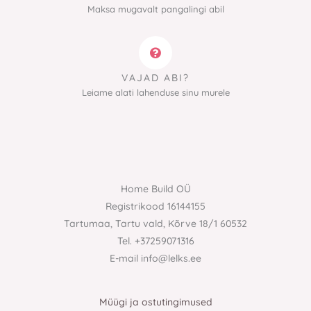
Maksa mugavalt pangalingi abil
VAJAD ABI?
Leiame alati lahenduse sinu murele
Home Build OÜ
Registrikood 16144155
Tartumaa, Tartu vald, Kõrve 18/1 60532
Tel. +37259071316
E-mail info@lelks.ee
Müügi ja ostutingimused