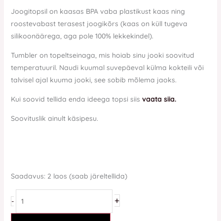
Joogitopsil on kaasas BPA vaba plastikust kaas ning
roostevabast terasest joogikõrs (kaas on küll tugeva
silikoonäärega, aga pole 100% lekkekindel).
Tumbler on topeltseinaga, mis hoiab sinu jooki soovitud
temperatuuril. Naudi kuumal suvepäeval külma kokteili või
talvisel ajal kuuma jooki, see sobib mõlema jaoks.
Kui soovid tellida enda ideega topsi siis
vaata siia.
Soovituslik ainult käsipesu.
Saadavus:
2 laos (saab järeltellida)
+
-