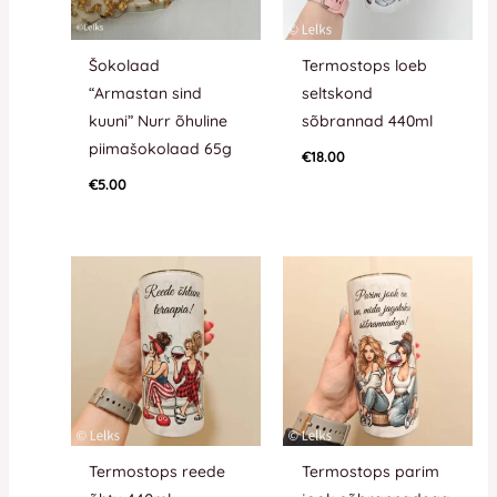
Šokolaad
Termostops loeb
“Armastan sind
seltskond
kuuni” Nurr õhuline
sõbrannad 440ml
piimašokolaad 65g
€
18.00
€
5.00
Termostops reede
Termostops parim