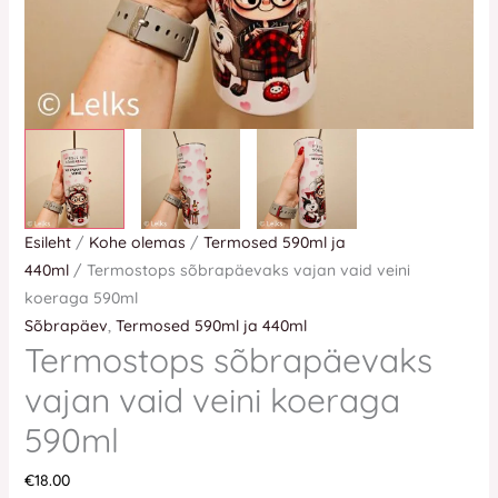
Esileht
/
Kohe olemas
/
Termosed 590ml ja
440ml
/ Termostops sõbrapäevaks vajan vaid veini
koeraga 590ml
Sõbrapäev
,
Termosed 590ml ja 440ml
Termostops sõbrapäevaks
vajan vaid veini koeraga
590ml
€
18.00