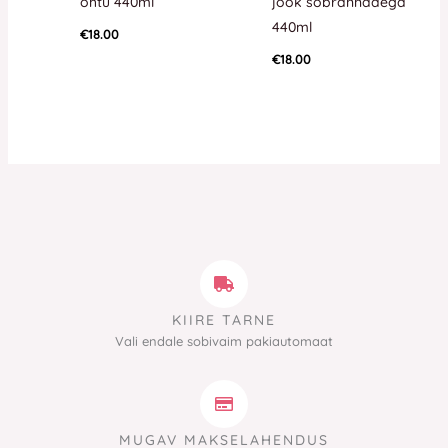
õhtu 440ml
jook sõbrannadega
440ml
€
18.00
€
18.00
KIIRE TARNE
Vali endale sobivaim pakiautomaat
MUGAV MAKSELAHENDUS