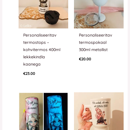
Personaliseeritav
Personaliseeritav
termostops –
termospokaal
kohvitermos 400ml
300ml metallist
lekkekindla
€
20.00
kaanega
€
23.00