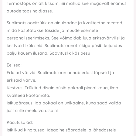
Termostops on alt kitsam, nii mahub see mugavalt enamus
autode topsihoidjasse.
Sublimatsioonitrükk on ainulaadne ja kvaliteetne meetod,
mida kasutatakse tasside ja muude esemete
personaliseerimiseks. See võimaldab luua erksavärvilisi ja
kestvaid trükiseid. Sublimatsioonotrükiga püsib kujundus
palju kauem ilusana. Soovituslik käsipesu
Eelised:
Erksad värvid: Sublimatsioon annab edasi täpseid ja
erksaid värve.
Kestvus: Trükitud disain püsib pokaali pinnal kaua, ilma
kvaliteeti kaotamata.
Isikupärasus: Iga pokaal on unikaalne, kuna saad valida
just sulle meeldiva disaini.
Kasutusalad:
Isiklikud kingitused: Ideaalne sõpradele ja lähedastele