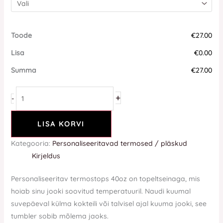
Toode
€27.00
Lisa
€0.00
Summa
€27.00
+
-
LISA KORVI
Kategooria:
Personaliseeritavad termosed / pläskud
Kirjeldus
Personaliseeritav termostops 40oz on topeltseinaga, mis
hoiab sinu jooki soovitud temperatuuril. Naudi kuumal
suvepäeval külma kokteili või talvisel ajal kuuma jooki, see
tumbler sobib mõlema jaoks.