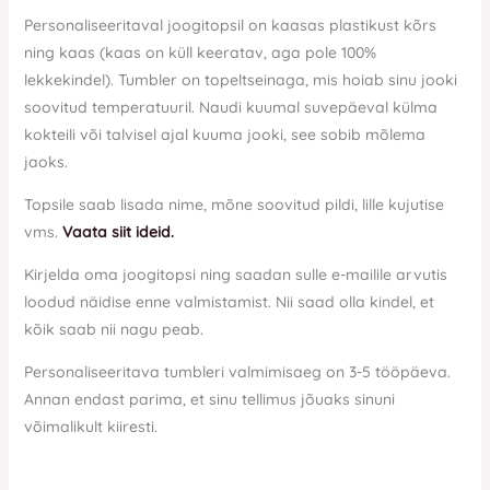
Personaliseeritaval joogitopsil on kaasas plastikust kõrs
ning kaas (kaas on küll keeratav, aga pole 100%
lekkekindel). Tumbler on topeltseinaga, mis hoiab sinu jooki
soovitud temperatuuril. Naudi kuumal suvepäeval külma
kokteili või talvisel ajal kuuma jooki, see sobib mõlema
jaoks.
Topsile saab lisada nime, mõne soovitud pildi, lille kujutise
vms.
Vaata siit ideid.
Kirjelda oma joogitopsi ning saadan sulle e-mailile arvutis
loodud näidise enne valmistamist. Nii saad olla kindel, et
kõik saab nii nagu peab.
Personaliseeritava tumbleri valmimisaeg on 3-5 tööpäeva.
Annan endast parima, et sinu tellimus jõuaks sinuni
võimalikult kiiresti.