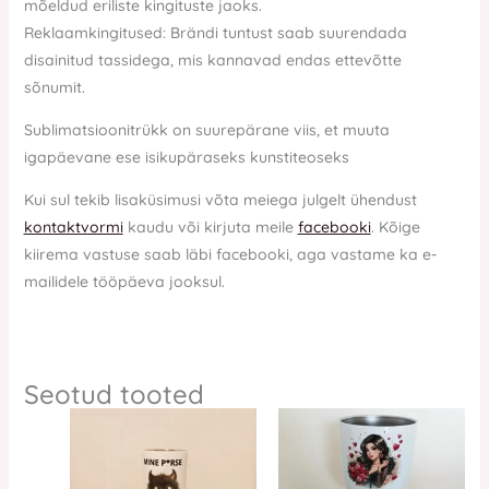
mõeldud eriliste kingituste jaoks.
Reklaamkingitused: Brändi tuntust saab suurendada
disainitud tassidega, mis kannavad endas ettevõtte
sõnumit.
Sublimatsioonitrükk on suurepärane viis, et muuta
igapäevane ese isikupäraseks kunstiteoseks
Kui sul tekib lisaküsimusi võta meiega julgelt ühendust
kontaktvormi
kaudu või kirjuta meile
facebooki
. Kõige
kiirema vastuse saab läbi facebooki, aga vastame ka e-
mailidele tööpäeva jooksul.
Seotud tooted