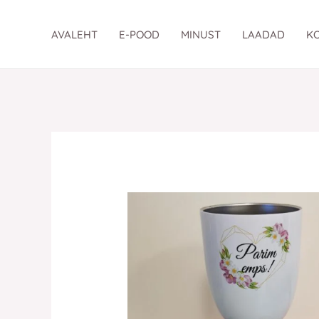
Skip
to
AVALEHT
E-POOD
MINUST
LAADAD
K
content