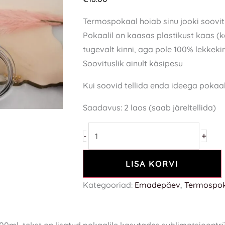
Termospokaal hoiab sinu jooki soovit
Pokaalil on kaasas plastikust kaas (k
tugevalt kinni, aga pole 100% lekkekin
Soovituslik ainult käsipesu
Kui soovid tellida enda ideega pokaa
Saadavus:
2 laos (saab järeltellida)
+
-
LISA KORVI
Kategooriad:
Emadepäev
,
Termospok