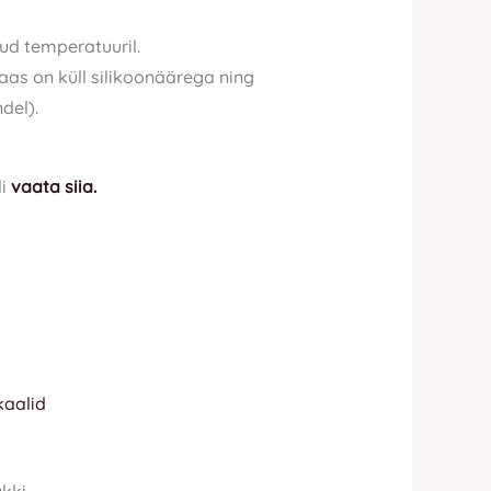
ud temperatuuril.
aas on küll silikoonäärega ning
del).
li
vaata siia.
aalid