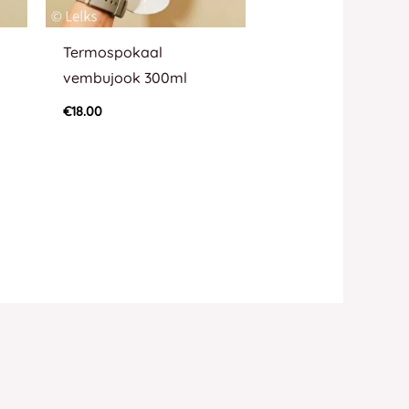
Termospokaal
vembujook 300ml
€
18.00