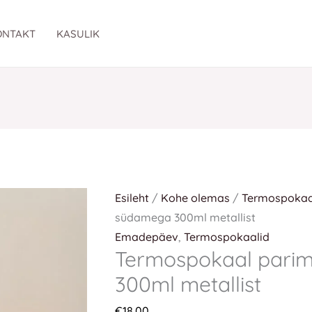
Termospokaal
parim
ONTAKT
KASULIK
emps
südamega
300ml
metallist
kogus
Esileht
/
Kohe olemas
/
Termospokaa
südamega 300ml metallist
Emadepäev
,
Termospokaalid
Termospokaal pari
300ml metallist
€
18.00