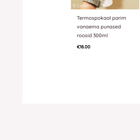
Termospokaal parim
vanaema punased
roosid 300ml
€
18.00