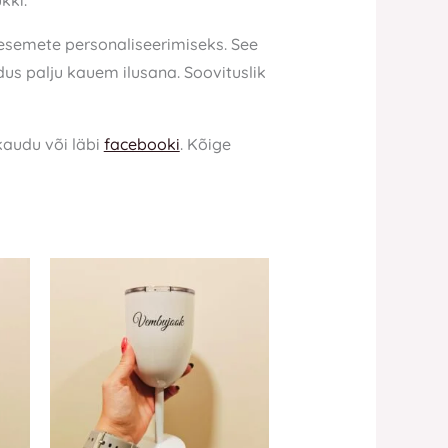
kki.
esemete personaliseerimiseks. See
dus palju kauem ilusana. Soovituslik
kaudu või läbi
facebooki
. Kõige