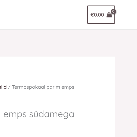
€
0.00
lid
/ Termospokaal parim emps
m emps südamega