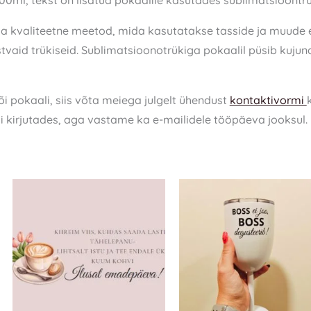
00ml, tekst on lisatud pokaalile kasutades sublimatsioontrü
ja kvaliteetne meetod, mida kasutatakse tasside ja muude 
stvaid trükiseid. Sublimatsioonotrükiga pokaalil püsib kujun
või pokaali, siis võta meiega julgelt ühendust
kontaktivormi
i kirjutades, aga vastame ka e-mailidele tööpäeva jooksul.