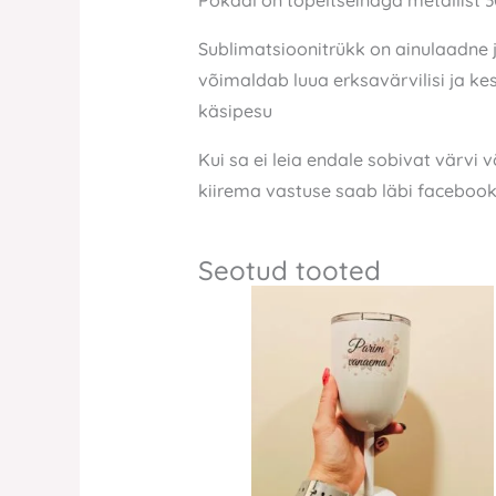
Pokaal on topeltseinaga metallist 3
Sublimatsioonitrükk on ainulaadne 
võimaldab luua erksavärvilisi ja ke
käsipesu
Kui sa ei leia endale sobivat värvi 
kiirema vastuse saab läbi facebook
Seotud tooted