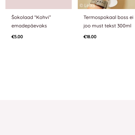
Šokolaad “Kohvi”
Termospokaal boss ei
emadepäevaks
joo must tekst 300ml
€
5.00
€
18.00