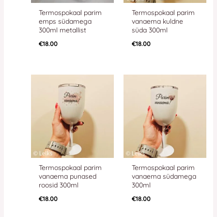
Termospokaal parim
Termospokaal parim
emps südamega
vanaema kuldne
300ml metallist
süda 300ml
€
18.00
€
18.00
Termospokaal parim
Termospokaal parim
vanaema punased
vanaema südamega
roosid 300ml
300ml
€
18.00
€
18.00