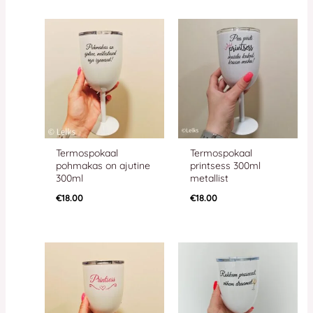
Termospokaal
Termospokaal
pohmakas on ajutine
printsess 300ml
300ml
metallist
€
18.00
€
18.00