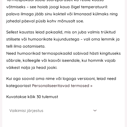
võtmiseks – see hoiab joogi kaua õigel temperatuuril:
palava ilmaga jääb sinu kokteil või limonaad külmaks ning
jahedal päeval püsib kohv mõnusalt soe.
Sellest kaustas leiad pokaalid, mis on juba valmis trükitud
stiilsete või humoorikate kujundustega – vali oma lemmik ja
telli ilma ootamiseta.
Need humoorikad termospokaalid sobivad hästi kingituseks
sõbrale, kolleegile või kasvõi iseendale, kui hommik vajab
väikest nalja ja head jooki.
Kui aga soovid oma nime või logoga versiooni, leiad need
kategooriast
Personaliseeritavad termosed »
Kuvatakse kõik 30 tulemust