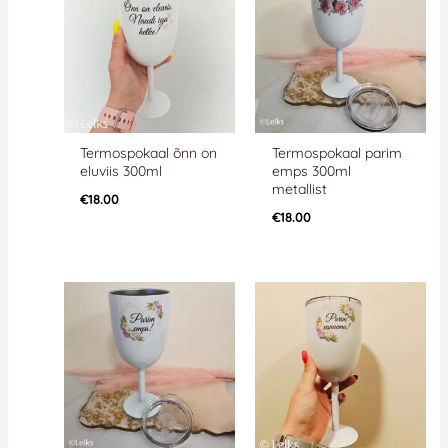
Termospokaal õnn on
Termospokaal parim
eluviis 300ml
emps 300ml
metallist
€
18.00
€
18.00