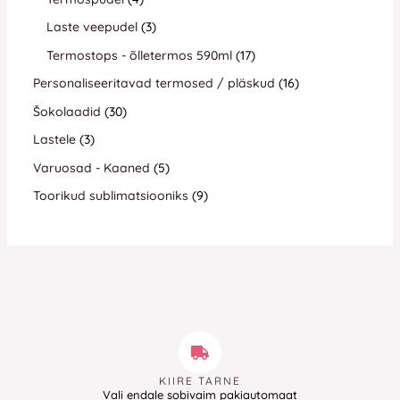
Laste veepudel
3
Termostops - õlletermos 590ml
17
Personaliseeritavad termosed / pläskud
16
Šokolaadid
30
Lastele
3
Varuosad - Kaaned
5
Toorikud sublimatsiooniks
9
KIIRE TARNE
Vali endale sobivaim pakiautomaat