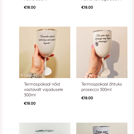
€
18.00
€
18.00
Termospokaal nõid
Termospokaal õhtuks
vastavalt vajadusele
prosecco 300ml
300ml
€
18.00
€
18.00