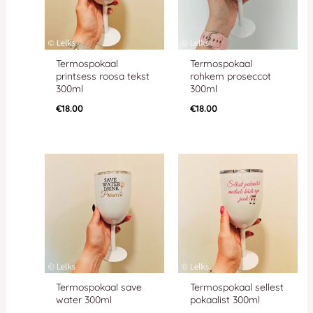
Termospokaal
Termospokaal
printsess roosa tekst
rohkem proseccot
300ml
300ml
€
18.00
€
18.00
Termospokaal save
Termospokaal sellest
water 300ml
pokaalist 300ml