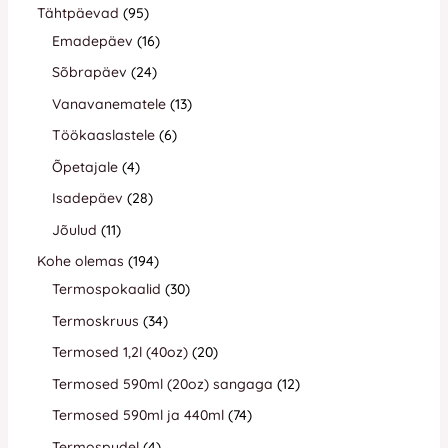
Tähtpäevad
95
Emadepäev
16
Sõbrapäev
24
Vanavanematele
13
Töökaaslastele
6
Õpetajale
4
Isadepäev
28
Jõulud
11
Kohe olemas
194
Termospokaalid
30
Termoskruus
34
Termosed 1,2l (40oz)
20
Termosed 590ml (20oz) sangaga
12
Termosed 590ml ja 440ml
74
Termospudel
4