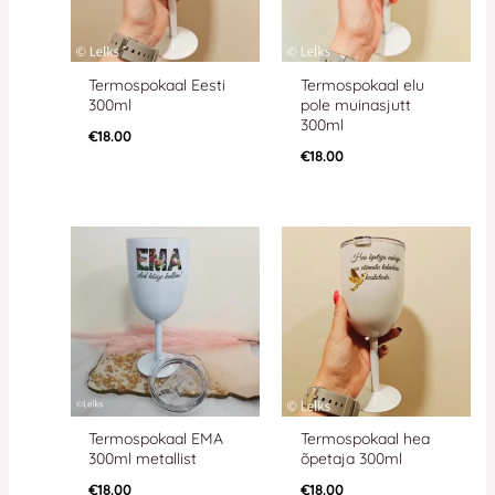
Termospokaal Eesti
Termospokaal elu
300ml
pole muinasjutt
300ml
€
18.00
€
18.00
Termospokaal EMA
Termospokaal hea
300ml metallist
õpetaja 300ml
€
18.00
€
18.00