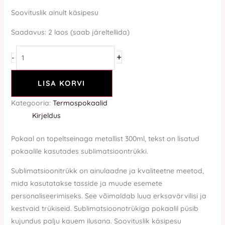
Soovituslik ainult käsipesu
Saadavus:
2 laos (saab järeltellida)
+
-
LISA KORVI
Kategooria:
Termospokaalid
Kirjeldus
Pokaal on topeltseinaga metallist 300ml, tekst on lisatud
pokaalile kasutades sublimatsioontrükki.
Sublimatsioonitrükk on ainulaadne ja kvaliteetne meetod,
mida kasutatakse tasside ja muude esemete
personaliseerimiseks. See võimaldab luua erksavärvilisi ja
kestvaid trükiseid. Sublimatsioonotrükiga pokaalil püsib
kujundus palju kauem ilusana. Soovituslik käsipesu