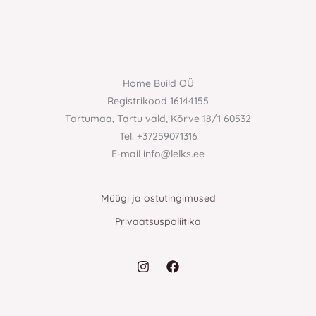
Home Build OÜ
Registrikood 16144155
Tartumaa, Tartu vald, Kõrve 18/1 60532
Tel. +37259071316
E-mail info@lelks.ee
Müügi ja ostutingimused
Privaatsuspoliitika