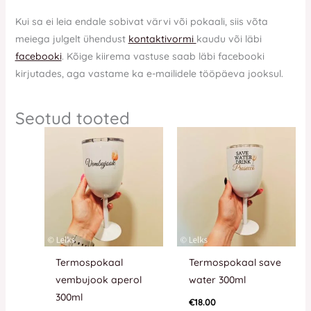
Kui sa ei leia endale sobivat värvi või pokaali, siis võta
meiega julgelt ühendust
kontaktivormi
kaudu või läbi
facebooki
. Kõige kiirema vastuse saab läbi facebooki
kirjutades, aga vastame ka e-mailidele tööpäeva jooksul.
Seotud tooted
Termospokaal
Termospokaal save
vembujook aperol
water 300ml
300ml
€
18.00