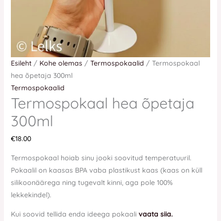
Esileht
/
Kohe olemas
/
Termospokaalid
/ Termospokaal
hea õpetaja 300ml
Termospokaalid
Termospokaal hea õpetaja
300ml
€
18.00
Termospokaal hoiab sinu jooki soovitud temperatuuril.
Pokaalil on kaasas BPA vaba plastikust kaas (kaas on küll
silikoonäärega ning tugevalt kinni, aga pole 100%
lekkekindel).
Kui soovid tellida enda ideega pokaali
vaata siia.