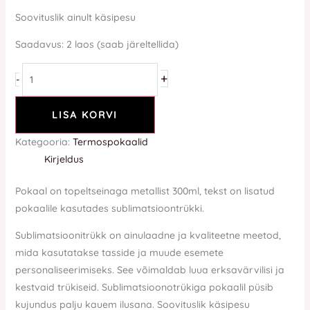
Soovituslik ainult käsipesu
Saadavus:
2 laos (saab järeltellida)
+
-
LISA KORVI
Kategooria:
Termospokaalid
Kirjeldus
Pokaal on topeltseinaga metallist 300ml, tekst on lisatud
pokaalile kasutades sublimatsioontrükki.
Sublimatsioonitrükk on ainulaadne ja kvaliteetne meetod,
mida kasutatakse tasside ja muude esemete
personaliseerimiseks. See võimaldab luua erksavärvilisi ja
kestvaid trükiseid. Sublimatsioonotrükiga pokaalil püsib
kujundus palju kauem ilusana. Soovituslik käsipesu