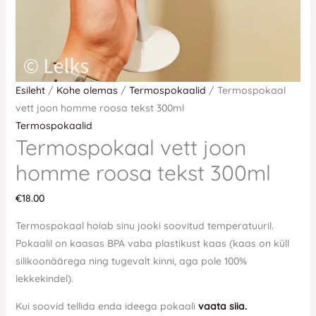
Esileht
/
Kohe olemas
/
Termospokaalid
/ Termospokaal
vett joon homme roosa tekst 300ml
Termospokaalid
Termospokaal vett joon
homme roosa tekst 300ml
€
18.00
Termospokaal hoiab sinu jooki soovitud temperatuuril.
Pokaalil on kaasas BPA vaba plastikust kaas (kaas on küll
silikoonäärega ning tugevalt kinni, aga pole 100%
lekkekindel).
Kui soovid tellida enda ideega pokaali
vaata siia.