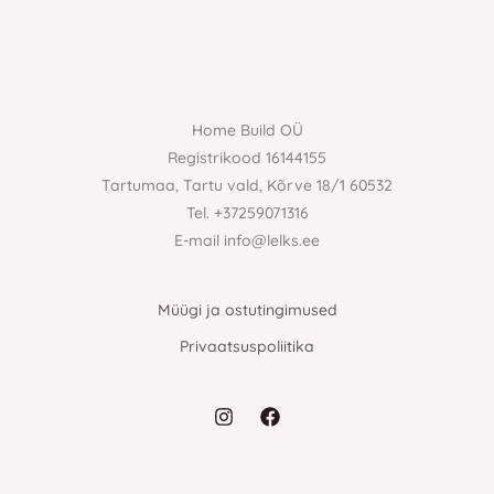
Home Build OÜ
Registrikood 16144155
Tartumaa, Tartu vald, Kõrve 18/1 60532
Tel. +37259071316
E-mail info@lelks.ee
Müügi ja ostutingimused
Privaatsuspoliitika