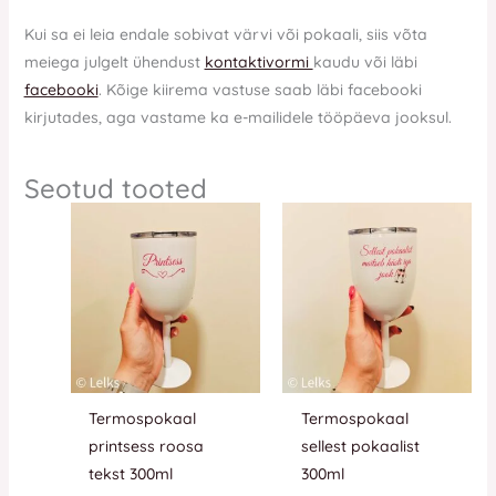
Kui sa ei leia endale sobivat värvi või pokaali, siis võta
meiega julgelt ühendust
kontaktivormi
kaudu või läbi
facebooki
. Kõige kiirema vastuse saab läbi facebooki
kirjutades, aga vastame ka e-mailidele tööpäeva jooksul.
Seotud tooted
Termospokaal
Termospokaal
printsess roosa
sellest pokaalist
tekst 300ml
300ml