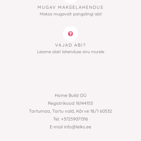
MUGAV MAKSELAHENDUS
Maksa mugavalt pangalingi abil
VAJAD ABI?
Leiame alati lahenduse sinu murele
Home Build OÜ
Registrikood 16144155
Tartumaa, Tartu vald, Kõrve 18/1 60532
Tel. +37259071316
E-mail info@lelks.ee