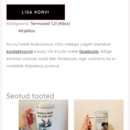
LISA KORVI
Kategooria:
Termosed 1,2l (40oz)
Kirjeldus
Kui sul tekib lisaküsimusi võta meiega julgelt ühendust
kontaktvormi
kaudu või kirjuta meile
facebooki
. Kõige
kiirema vastuse saab läbi facebooki, aga vastame ka e-
mailidele tööpäeva jooksul.
Seotud tooted