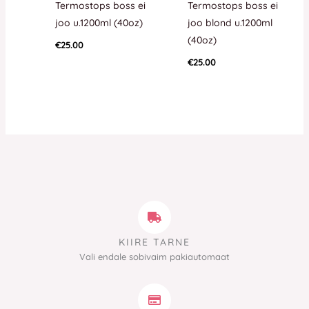
Termostops boss ei
Termostops boss ei
joo u.1200ml (40oz)
joo blond u.1200ml
(40oz)
€
25.00
€
25.00
KIIRE TARNE
Vali endale sobivaim pakiautomaat