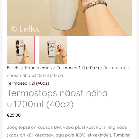
Esileht
/
Kohe olemas
/
Termosed 1,2l (40oz)
/ Termostops
näost näha u.1200ml (40oz)
Termosed 1,2l (40oz)
Termostops näost näha
u.1200ml (40oz)
€
25.00
Joogitopsil on kaasas BPA vaba plastikust kõrs ning kaas
(kaas on küll keeratav, aga pole 100% lekkekindel). Tumbler