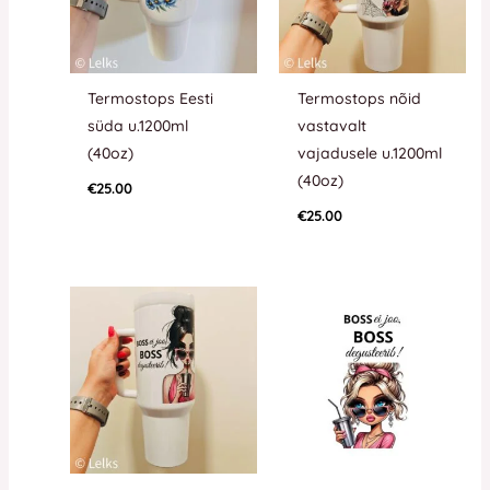
Termostops Eesti
Termostops nõid
süda u.1200ml
vastavalt
(40oz)
vajadusele u.1200ml
(40oz)
€
25.00
€
25.00