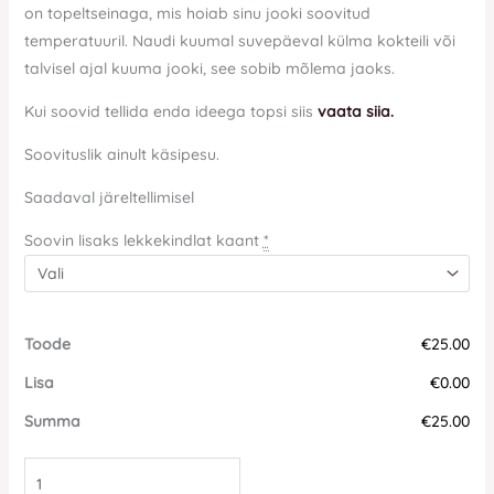
on topeltseinaga, mis hoiab sinu jooki soovitud
temperatuuril. Naudi kuumal suvepäeval külma kokteili või
talvisel ajal kuuma jooki, see sobib mõlema jaoks.
Kui soovid tellida enda ideega topsi siis
vaata siia.
Soovituslik ainult käsipesu.
Saadaval järeltellimisel
Soovin lisaks lekkekindlat kaant
*
Toode
€25.00
Lisa
€0.00
Summa
€25.00